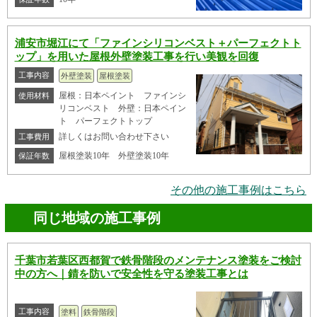
浦安市堀江にて「ファインシリコンベスト＋パーフェクトト
ップ」を用いた屋根外壁塗装工事を行い美観を回復
工事内容
外壁塗装
屋根塗装
屋根：日本ペイント ファインシ
使用材料
リコンベスト 外壁：日本ペイン
ト パーフェクトトップ
詳しくはお問い合わせ下さい
工事費用
屋根塗装10年 外壁塗装10年
保証年数
その他の施工事例はこちら
同じ地域の施工事例
千葉市若葉区西都賀で鉄骨階段のメンテナンス塗装をご検討
中の方へ｜錆を防いで安全性を守る塗装工事とは
工事内容
塗料
鉄骨階段