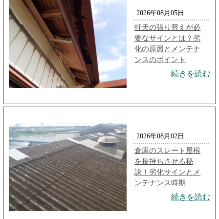
2026年08月05日
軒天の張り替えが必
要なサインとは？劣
化の原因とメンテナ
ンスのポイント
続きを読む
2026年08月02日
倉庫のスレート屋根
を長持ちさせる秘
訣！劣化サインとメ
ンテナンス時期
続きを読む