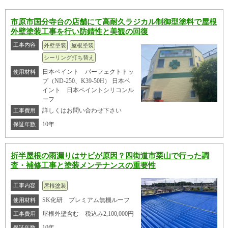
市原市国分寺台の店舗にて高耐久ラジカル制御型塗料で屋根
外壁塗装工事を行い防錆性と美観の回復
工事内容
外壁塗装
屋根塗装
シーリング打ち替え
日本ペイント パーフェクトトッ
使用材料
プ（ND-250、K39-50H） 日本ペ
イント 日本ペイントシリコンル
ーフ
詳しくはお問い合わせ下さい
工事費用
10年
保証年数
折半屋根の雨漏りはサビが原因？四街道市栗山で行った調
査・補修工事と塗装メンテナンスの重要性
工事内容
屋根塗装
SK化研 プレミアム無機ルーフ
使用材料
屋根外壁含む 税込み2,100,000円
工事費用
10年
保証年数