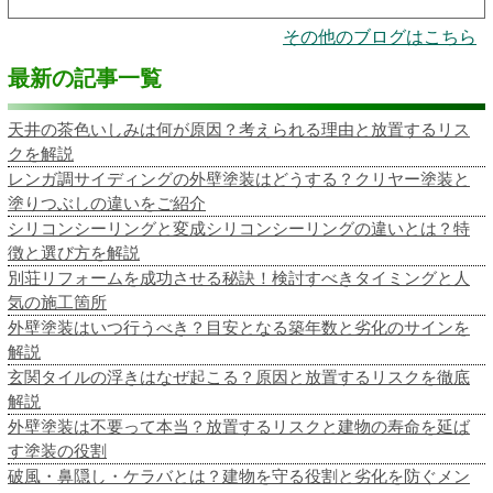
その他のブログはこちら
最新の記事一覧
天井の茶色いしみは何が原因？考えられる理由と放置するリス
クを解説
レンガ調サイディングの外壁塗装はどうする？クリヤー塗装と
塗りつぶしの違いをご紹介
シリコンシーリングと変成シリコンシーリングの違いとは？特
徴と選び方を解説
別荘リフォームを成功させる秘訣！検討すべきタイミングと人
気の施工箇所
外壁塗装はいつ行うべき？目安となる築年数と劣化のサインを
解説
玄関タイルの浮きはなぜ起こる？原因と放置するリスクを徹底
解説
外壁塗装は不要って本当？放置するリスクと建物の寿命を延ば
す塗装の役割
破風・鼻隠し・ケラバとは？建物を守る役割と劣化を防ぐメン