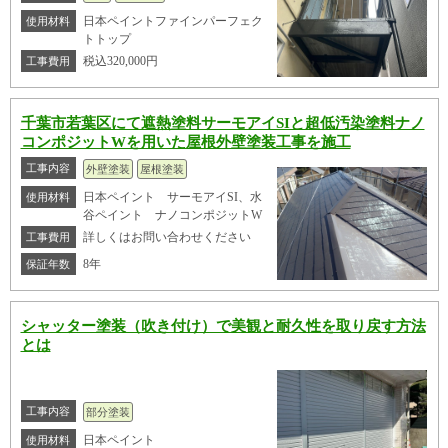
日本ペイントファインパーフェク
使用材料
トトップ
税込320,000円
工事費用
千葉市若葉区にて遮熱塗料サーモアイSIと超低汚染塗料ナノ
コンポジットWを用いた屋根外壁塗装工事を施工
工事内容
外壁塗装
屋根塗装
日本ペイント サーモアイSI、水
使用材料
谷ペイント ナノコンポジットW
詳しくはお問い合わせください
工事費用
8年
保証年数
シャッター塗装（吹き付け）で美観と耐久性を取り戻す方法
とは
工事内容
部分塗装
日本ペイント
使用材料