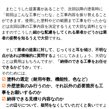
またこうした提案書があることで、次回以降の塗装時に
「前回はこんな工事だったな」と工事内容を振り替えること
ができます。使用した塗料やどの範囲まで工事を行ったかな
どは次回以降の工事内容を決定するうえで大切な資料となり
ますのでこうした
細かな配慮をしてくれる業者かどうかは業
者の姿勢を知るうえで大切
ですね。
そして
業者の提案に対して、じっくりと耳を傾け、不明な
点があれば積極的に質問する
ようにしてみましょう。大切な
ことは費用はもちろんですが、
「納得のできる工事をお任せ
できるかどうか」
です。
そのためには、
☑
塗料の選定（耐用年数、機能性、色など）
☑
外壁塗装のみ行うのか、それ以外の必要箇所も工
事をお願いするのか
☑
納得できる見積り内容なのか
この辺りについて、疑問をなくしていただくと良い
ですよ