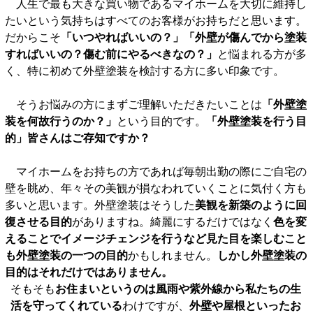
人生で最も大きな買い物であるマイホームを大切に維持し
たいという気持ちはすべてのお客様がお持ちだと思います。
だからこそ
「いつやればいいの？」「外壁が傷んでから塗装
すればいいの？傷む前にやるべきなの？」
と悩まれる方が多
く、特に初めて外壁塗装を検討する方に多い印象です。
そうお悩みの方にまずご理解いただきたいことは
「外壁塗
装を何故行うのか？」
という目的です。
「外壁塗装を行う目
的」皆さんはご存知ですか？
マイホームをお持ちの方であれば毎朝出勤の際にご自宅の
壁を眺め、年々その美観が損なわれていくことに気付く方も
多いと思います。外壁塗装はそうした
美観を新築のように回
復させる目的
がありますね。綺麗にするだけではなく
色を変
えることでイメージチェンジを行うなど見た目を楽しむこと
も外壁塗装の一つの目的
かもしれません。
しかし外壁塗装の
目的はそれだけではありません。
そもそも
お住まいというのは風雨や紫外線から私たちの生
活を守ってくれている
わけですが、
外壁や屋根といったお