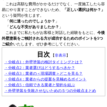
これは高額な費用がかかるだけでなく、一度施工したら容
易にやり直すことができないため、
「正しい選択は何か？」
という疑問が生じます。
「
何に迷ったのでしょうか？
」
「
どんな不安がありましたか？
」
これまでに私たちがお客様と対話した経験をもとに、
今後
外壁塗装をご検討される方が成功するためのポイントを5つ
ご紹介
いたします。ぜひ参考にしてください。
目次
【
非表示
】
・分岐点1：外壁塗装の検討タイミングとは？
・分岐点2：業者選びはどうするべきか？
・分岐点3：業者の＜現場調査＞どこを見る？
・分岐点4：業者からの提案を見極めるポイント
・分岐点5：信頼できる業者と契約を結ぶ
・外壁塗装を失敗させないための５つの分岐点まとめ