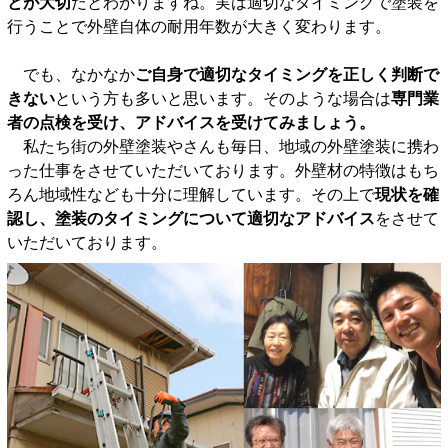
とが大切
だとわかりますね。実は適切なタイミングで塗装を
行うことで外壁自体の耐用年数が大きく変わります。
でも、なかなか
ご自身で適切なタイミングを正しく判断で
きない
という方も多いと思います。そのような場合は
専門業
者の点検を受け、アドバイスを受けてみましょう。
私たち街の外壁塗装やさんも毎日、地域の外壁塗装に携わ
った仕事をさせていただいております。外壁材の特徴はもち
ろん地域性なども十分に理解しています。その上で
現状を確
認し、塗装のタイミングについて適切なアドバイス
をさせて
いただいております。