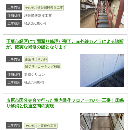
工事内容
その他
鉄骨階段復旧工事
鉄骨階段溶接工事
使用材料
税込330,000円
工事費用
千葉市緑区にて雨漏り修理が完了。赤外線カメラによる診断
が、確実な補修の鍵となります
工事内容
雨漏り
その他
縁切り・コーキング補修
変成シリコン
使用材料
税込70,000円
工事費用
市原市国分寺台で行った室内造作フロアーカバー工事｜床鳴
り解消と快適空間の実現
工事内容
その他
内装造作工事