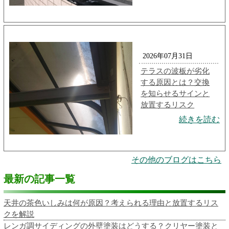
2026年07月31日
テラスの波板が劣化
する原因とは？交換
を知らせるサインと
放置するリスク
続きを読む
その他のブログはこちら
最新の記事一覧
天井の茶色いしみは何が原因？考えられる理由と放置するリス
クを解説
レンガ調サイディングの外壁塗装はどうする？クリヤー塗装と