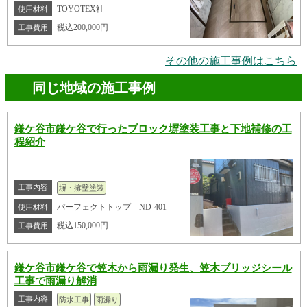
TOYOTEX社
使用材料
税込200,000円
工事費用
その他の施工事例はこちら
同じ地域の施工事例
鎌ケ谷市鎌ケ谷で行ったブロック塀塗装工事と下地補修の工
程紹介
工事内容
塀・擁壁塗装
パーフェクトトップ ND-401
使用材料
税込150,000円
工事費用
鎌ケ谷市鎌ケ谷で笠木から雨漏り発生、笠木ブリッジシール
工事で雨漏り解消
工事内容
防水工事
雨漏り