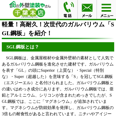
HOME
ブログ
軽量！高耐久！次世代のガルバリウム
「SGL鋼板」を紹介！
軽量！高耐久！次世代のガルバリウム「S
GL鋼板」を紹介！
SGL鋼板とは？
SGL鋼板は、金属屋根材や金属外壁材の素材として人気で
あるガルバリウム鋼板を進化させた建材です。ガルバリウム
を表す「GL」の頭にSuperior（上質な）・Special（特別
な）・Super（超越した）を意味する「S」を冠してSGL鋼板
（エスジーエル）と名付けられました。ガルバリウム鋼板と
の違いはめっき成分にあります。ガルバリウム鋼板では、亜
鉛とアルミニウム、シリコンが含まれためっきでしたが、S
GL鋼板では、ここに「マグネシウム」が追加されていま
す。マグネシウムが防錆効果を発揮し、ガルバリウム鋼板の
3倍もの耐食性があると言われています。ニチハやアイジー