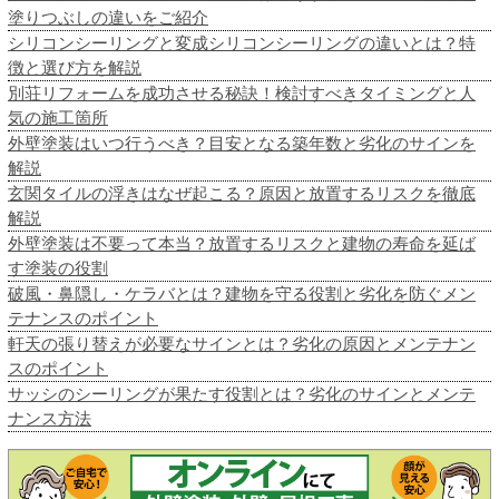
塗りつぶしの違いをご紹介
シリコンシーリングと変成シリコンシーリングの違いとは？特
徴と選び方を解説
別荘リフォームを成功させる秘訣！検討すべきタイミングと人
気の施工箇所
外壁塗装はいつ行うべき？目安となる築年数と劣化のサインを
解説
玄関タイルの浮きはなぜ起こる？原因と放置するリスクを徹底
解説
外壁塗装は不要って本当？放置するリスクと建物の寿命を延ば
す塗装の役割
破風・鼻隠し・ケラバとは？建物を守る役割と劣化を防ぐメン
テナンスのポイント
軒天の張り替えが必要なサインとは？劣化の原因とメンテナン
スのポイント
サッシのシーリングが果たす役割とは？劣化のサインとメンテ
ナンス方法