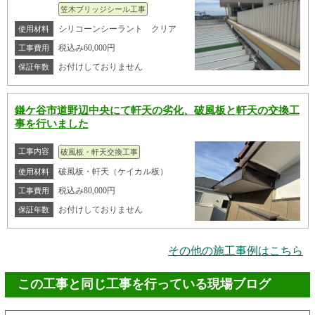
笠木ブリッジシール工事
シリコーンシーラント クリア
使用材料
税込み60,000円
工事費用
お付けしておりません
保証年数
鎌ケ谷市道野辺中央にて軒天の劣化、破風板と軒天の交換工
事を行いました
工事内容
破風板・軒天交換工事
破風板・軒天（ケイカル板）
使用材料
税込み80,000円
工事費用
お付けしておりません
保証年数
その他の施工事例はこちら
この工事と同じ工事を行っている現場ブログ